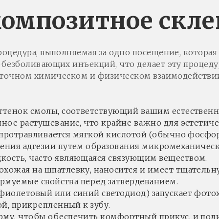
композитное скл
оцедура, выполняемая за одно посещение, которая
безболивающих инъекций, что делает эту процеду
 точном химическом и физическом взаимодействии 
оттенок смолы, соответствующий вашим естественны
ное растушевание, что крайне важно для эстетиче
а протравливается мягкой кислотой (обычно фосфор
ения адгезии путем образования микромеханическ
ость, часто являющаяся связующим веществом.
 похожая на шпатлевку, наносится и имеет тщатель
ормуемые свойства перед затвердеванием.
афиолетовый или синий светодиод) запускает фо
ой, прикрепленный к зубу.
рму, чтобы обеспечить комфортный прикус, и поли