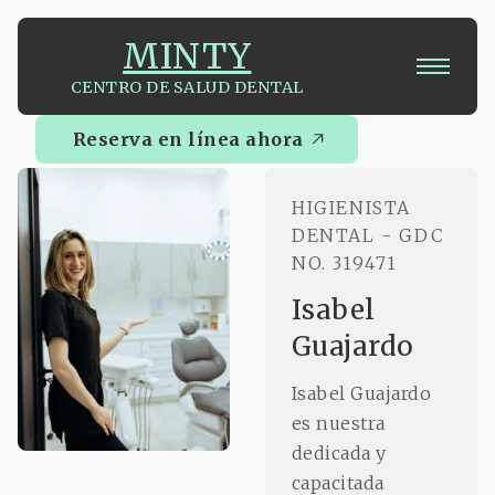
MINTY
CENTRO DE SALUD DENTAL
Reserva en línea ahora
Reserva en línea ahora
HIGIENISTA
DENTAL - GDC
NO. 319471
Isabel
Guajardo
Isabel Guajardo
es nuestra
dedicada y
capacitada